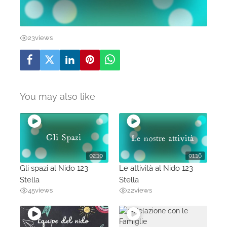
23
views
You may also like
02:10
01:16
Gli spazi al Nido 123
Le attività al Nido 123
Stella
Stella
45
views
22
views