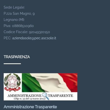
Sede Legale:
P.zza San Magno, 9
Legnano (MI)
Piva: 08868510960
Codice Fiscale: 92049320150
PEC:
aziendasole@pec.ascsole.it
TRASPARENZA
Amministrazione Trasparente