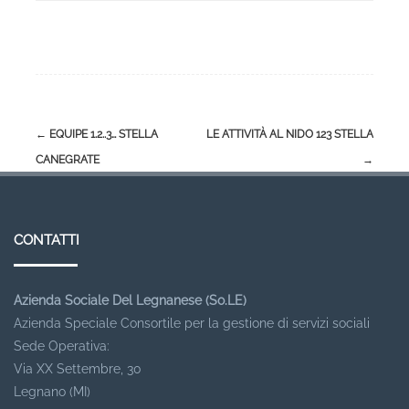
Post
←
EQUIPE 1.2..3… STELLA
LE ATTIVITÀ AL NIDO 123 STELLA
navigation
CANEGRATE
→
CONTATTI
Azienda Sociale Del Legnanese (So.LE)
Azienda Speciale Consortile per la gestione di servizi sociali
Sede Operativa:
Via XX Settembre, 30
Legnano (MI)