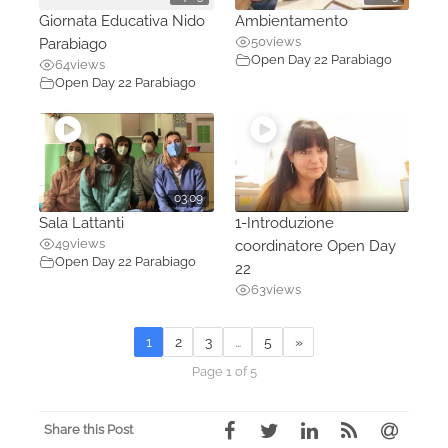
Giornata Educativa Nido
Ambientamento
50
views
Parabiago
Open Day 22 Parabiago
64
views
Open Day 22 Parabiago
03:09
Sala Lattanti
1-Introduzione
49
views
coordinatore Open Day
Open Day 22 Parabiago
22
63
views
1
2
3
…
5
»
Page 1 of 5
Share this Post