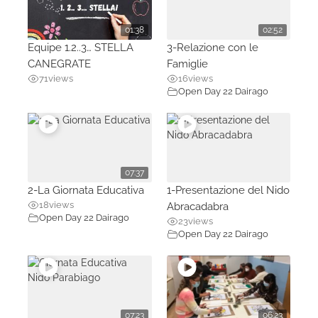
01:38
02:52
Equipe 1.2..3… STELLA
3-Relazione con le
CANEGRATE
Famiglie
71
views
16
views
Open Day 22 Dairago
07:37
2-La Giornata Educativa
1-Presentazione del Nido
18
views
Abracadabra
Open Day 22 Dairago
23
views
Open Day 22 Dairago
07:23
06:23